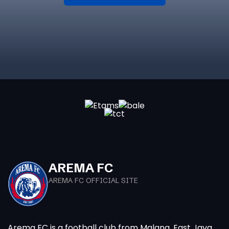
AREMA FC
AREMA FC OFFICIAL SITE
Arema FC is a football club from Malang, East Java.