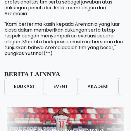
profesionalitas tim serta sebagai jawaban atas
dukungan penuh dan kritik membangun dari
Aremania
"Kami berterima kasih kepada Aremania yang luar
biasa dalam memberikan dukungan serta tetap
respek dengan menyampaikan evaluasi secara
elegan. Mari kita hadapi sisa musim ini bersama dan
tunjukkan bahwa Arema adalah tim yang besar,"
pungkas Yusrinal.(**)
BERITA LAINNYA
EDUKASI
EVENT
AKADEMI
L
Arema FC Akhiri Piala Presiden 2026 di