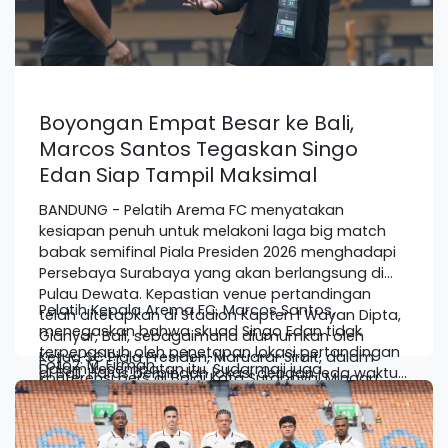
besar Malang Posco Media. Semoga semakin
perkembangan sepak bola nasional maupun
dilancarkan jalannya, beruntung untuk
maju, semakin dipercaya masyarakat, terus
Di akhir sambutan Sudarmaji berpesan lewat
Arema FC.
keselamatan seluruh tim beserta suporter, dan
menghadirkan karya-karya jurnalistik yang
pantun.
beruntung untuk diberikan kemenangan," pungkas
berkualitas, serta senantiasa menjadi mitra yang
Sudarmaji.
Sebagai bentuk apresiasi, Arema FC menyerahkan
Nonton Arema wajib tuku karcis,
baik dalam membangun sepak bola Indonesia,
jersey terbaru yang baru diluncurkan menjelang
Butuh sangu golekono Sam Ali Rifki.
khususnya Arema FC. Terima kasih karena selama
Boyongan Empat Besar ke Bali,
bergulirnya Piala Presiden 2026. Jersey kandang
Pengurus baru kudu cerdas lan mbois,
ini telah ikut mengawal perjalanan Singo Edan
Marcos Santos Tegaskan Singo
berwarna navy tersebut dibuat secara khusus
Bawa Aremania mandiri lan sugih rejeki.
melalui pemberitaan yang objektif dan
Edan Siap Tampil Maksimal
dengan tulisan MPM di bagian punggung serta
konstruktif," ujar Sudarmaji.
Menurut Sudarmaji, hadiah tersebut menjadi
Mangan bakso pake sambal tomat,
nomor 6, menyesuaikan usia Malang Posco Media
BANDUNG - Pelatih Arema FC menyatakan
simbol kedekatan dan sinergi yang selama ini
Ngombene es teh rasane legi
yang genap enam tahun.
kesiapan penuh untuk melakoni laga big match
terjalin antara Arema FC dengan insan media.
Aremania Utas suporter bermartabat,
babak semifinal Piala Presiden 2026 menghadapi
Lek kalah ojo emosi, mending kita ngopi sampai
"Kami ingin berbagi kebahagiaan di momen ulang
Persebaya Surabaya yang akan berlangsung di
pagi
tahun Malang Posco Media. Semoga jersey ini
Salam Satu Jiwa!
Pulau Dewata. Kepastian venue pertandingan
​Pelatih Kepala Arema FC, Marcos Santos,
menjadi kenang-kenangan sekaligus simbol
telah ditetapkan di Stadion Kapten I Wayan Dipta,
menegaskan bahwa skuad Singo Edan tidak
bahwa hubungan baik antara Arema FC dan
Gianyar, Bali, sebagaimana diumumkan oleh
terpengaruh oleh penetapan lokasi pertandingan
media akan terus terjalin," tambahnya.
Ketua SC Piala Presiden, Maruarar Sirait, dalam
Foto2: M. Firman
Dalam kesempatan itu, Sudarmaji juga
di Bali. Harus berpindah lokasi dengan jeda waktu
konferensi pers di Balai Kota Surabaya, Minggu
menyampaikan salam dari jajaran manajemen
singkat, anak asuhnya diminta tetap fokus penuh
04 August 2026
(2/8/2026) sore.
​"Di mana pun tempatnya, kami harus memainkan
Arema FC yang saat ini sebagian besar masih
mengejar tiket ke babak final pada laga yang
pertandingan semifinal ini karena kami telah
berada di Bandung dan Jakarta usai menjalani
dijadwalkan berlangsung Selasa, 4 Agustus 2026