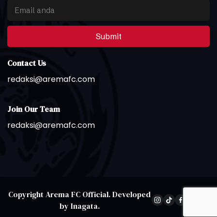
Submit
Contact Us
redaksi@aremafc.com
Join Our Team
redaksi@aremafc.com
Copyright
Arema FC Official
. Developed
by
Inagata
.