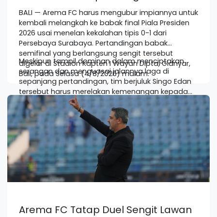
BALI — Arema FC harus mengubur impiannya untuk
kembali melangkah ke babak final Piala Presiden
2026 usai menelan kekalahan tipis 0-1 dari
Persebaya Surabaya. Pertandingan babak
semifinal yang berlangsung sengit tersebut
Meskipun tampil dominan dalam menciptakan
digelar di Stadion Kapten I Wayan Dipta, Gianyar,
serangan dan menguasai jalannya laga di
Bali, pada Selasa (4/8/2026) malam.
sepanjang pertandingan, tim berjuluk Singo Edan
tersebut harus merelakan kemenangan kepada
Persebaya Surabaya yang berhasil
*Permohonan Maaf dan Evaluasi Pelatih Marcos
memanfaatkan satu peluang krusial menjadi gol
Santos*
penentu kemenangan.
Dalam sesi konferensi pers usai pertandingan
(post-match press conference), Pelatih Kepala
Arema FC, Marcos Santos, menyampaikan
permohonan maaf secara terbuka kepada
seluruh pendukung setianya, Aremania. Namun,
"Pertama-tama, saya ingin meminta maaf
dia mengapresiasi tinggi kerja keras dan daya
kepada seluruh Aremania. Namun, tim kami sama
juang yang ditunjukkan oleh anak asuhnya.
sekali tidak kekurangan daya juang maupun
Arema FC Tatap Duel Sengit Lawan
usaha. Saya yakin suporter bisa melihat tim yang