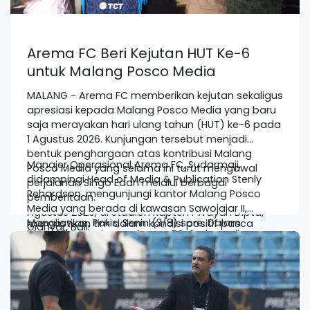
*Gerakan "Malang Membiru" dan HUT ke-39*
Dalam pidatonya, Sudarmaji mengajak seluruh
elemen masyarakat Malang Raya dan Aremania
Arema FC Beri Kejutan HUT Ke-6
untuk mengenakan atribut ikonik Arema atau
untuk Malang Posco Media
Singa pada 11 Agustus 2026. Tanggal tersebut
bertepatan dengan Hari Ulang Tahun Arema FC
MALANG - Arema FC memberikan kejutan sekaligus
*Target Semifinal Piala Presiden 2026*
yang ke-39. Menurutnya, gerakan ini bukan
apresiasi kepada Malang Posco Media yang baru
sekadar seremonial "Malang Membiru Total",
saja merayakan hari ulang tahun (HUT) ke-6 pada
Di sisi kompetisi, Arema FC telah memastikan diri
tetapi juga bertujuan menghidupkan UMKM lokal
1 Agustus 2026. Kunjungan tersebut menjadi
lolos ke babak semifinal Piala Presiden 2026
yang menjual produk ikonik Arema. “Ini cara kita
bentuk penghargaan atas kontribusi Malang
setelah mengoleksi enam poin di fase grup. Tim
menyatukan semua komponen dengan ikatan
Manajer Operasional Arema FC, Sudarmaji,
Posco Media yang selama ini turut mengawal
"Singo Edan" dijadwalkan menghadapi rival
Salam Satu Jiwa,” ujarnya.
didampingi Head of Media & Publication Stenly
perjalanan Singo Edan melalui berbagai
beratnya, Persebaya Surabaya, dalam laga Derby
Rehardson, mengunjungi kantor Malang Posco
Meski harus bertanding di venue netral tanpa
pemberitaan.
Jatim yang akan berlangsung pada Selasa, 4
Media yang berada di kawasan Sawojajar II,
keunggulan kandang, pelatih Marcos Santos
Agustus 2026, di Stadion Kapten I Wayan Dipta,
Mangliawan, Pakis, Senin (3/8) sore. Dalam
memastikan tim dalam kondisi positif pasca
Gianyar, Bali.
Mewakili manajemen Arema FC, Sudarmaji
kesempatan tersebut, Arema FC menyerahkan
meraih dua kemenangan di fase grup. Namun,
menyampaikan ucapan selamat atas
ucapan selamat sekaligus hadiah spesial kepada
Arema FC harus kehilangan striker andalannya,
bertambahnya usia Malang Posco Media. Ia
Menghadapi laga penentu ini, manajemen
jajaran Malang Posco Media yang diwakili Direktur
Gustavo Henrique, yang mengalami cedera otot
berharap media tersebut terus berkembang dan
meminta doa restu dari seluruh Aremania.
Hary Santoso, General Manager Muhaimin,
paha kiri dan dipastikan absen.
tetap menjadi salah satu referensi informasi yang
"Doanya tidak usah panjang-panjang, singkat
Pemimpin Redaksi Vandri Battu serta Redaktur
"Selamat ulang tahun yang ke-6 untuk keluarga
kredibel, khususnya dalam mengawal
saja: mohon keberuntungan. Beruntung agar
Olahraga Buari.