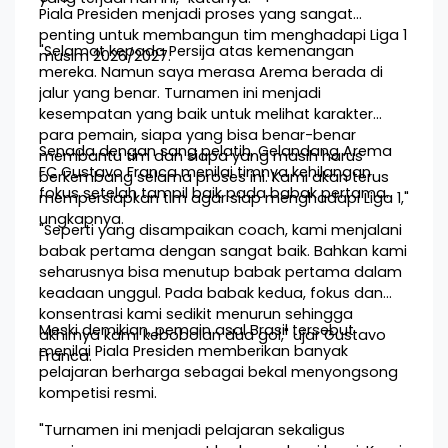
Piala Presiden menjadi proses yang sangat
penting untuk membangun tim menghadapi Liga 1
"Selamat kepada Persija atas kemenangan
musim 2026/2027.
mereka. Namun saya merasa Arema berada di
jalur yang benar. Turnamen ini menjadi
kesempatan yang baik untuk melihat karakter
para pemain, siapa yang bisa benar-benar
Senada dengan sang pelatih, Gelandang Arema
membantu tim dan siapa yang masih harus
FC Gustavo Franca menilai timnya kehilangan
berkembang selama proses ini. Kami akan terus
fokus setelah tampil baik pada babak pertama.
mempersiapkan tim agar siap menghadapi Liga 1,"
ungkapnya.
"Seperti yang disampaikan coach, kami menjalani
babak pertama dengan sangat baik. Bahkan kami
seharusnya bisa menutup babak pertama dalam
keadaan unggul. Pada babak kedua, fokus dan
konsentrasi kami sedikit menurun sehingga
Meski demikian, pemain asal Brasil tersebut
akhirnya kami kebobolan dua gol," ujar Gustavo
menilai Piala Presiden memberikan banyak
Franca.
pelajaran berharga sebagai bekal menyongsong
kompetisi resmi.
"Turnamen ini menjadi pelajaran sekaligus