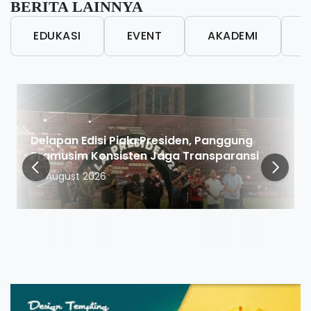
BERITA LAINNYA
EDUKASI
EVENT
AKADEMI
L
Delapan Edisi Piala Presiden, Panggung
Pramusim Konsisten Jaga Transparansi
08 August 2026