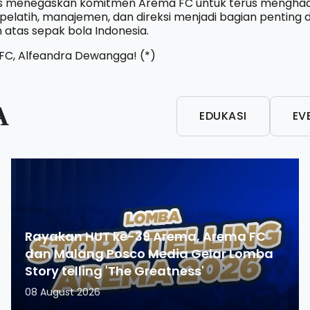
us menegaskan komitmen Arema FC untuk terus menghad
m pelatih, manajemen, dan direksi menjadi bagian penti
tas sepak bola Indonesia.
FC, Alfeandra Dewangga! (*)
A
EDUKASI
EV
Rayakan HUT ke-39 Arema, Arema FC
dan Malang Posco Media Gelar Lomba
Story telling 'The Greatness'
08 August 2026