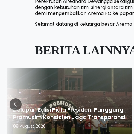
Perekrutan Alfeandra Dewangga sekalig
dengan kebutuhan tim. Sinergi antara ti
demi mengembalikan Arema FC ke papan a
Selamat datang di keluarga besar Arema 
BERITA LAINNY
Delapan Edisi Piala Presiden, Panggung
Pramusim Konsisten Jaga Transparansi
08 August 2026