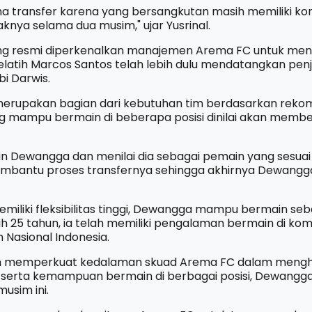
transfer karena yang bersangkutan masih memiliki kont
knya selama dua musim," ujar Yusrinal.
g resmi diperkenalkan manajemen Arema FC untuk men
latih Marcos Santos telah lebih dulu mendatangkan penja
i Darwis.
merupakan bagian dari kebutuhan tim berdasarkan reko
 mampu bermain di beberapa posisi dinilai akan memberi
n Dewangga dan menilai dia sebagai pemain yang sesuai d
bantu proses transfernya sehingga akhirnya Dewangg
iliki fleksibilitas tinggi, Dewangga mampu bermain seba
 25 tahun, ia telah memiliki pengalaman bermain di komp
Nasional Indonesia.
n memperkuat kedalaman skuad Arema FC dalam mengh
 serta kemampuan bermain di berbagai posisi, Dewangga
usim ini.